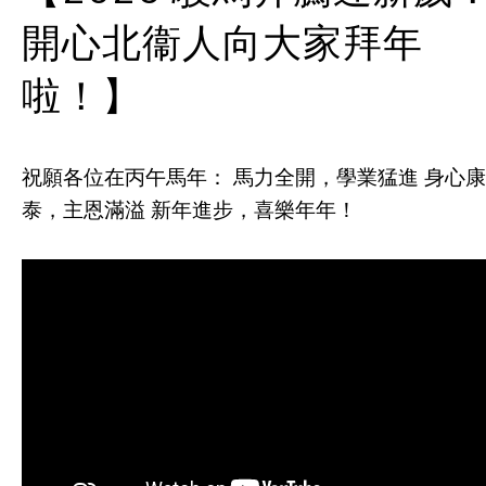
開心北衞人向大家拜年
啦！】
祝願各位在丙午馬年： 馬力全開，學業猛進 身心康
泰，主恩滿溢 新年進步，喜樂年年！