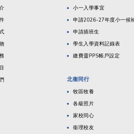
介
小一入學事宜
件
申請2026-27年度小一
式
申請插班生
物
學生入學資料記錄表
務
繳費靈PPS帳戶設定
目
北衞同行
們
牧區牧養
各級照片
家校同心
衞理校友