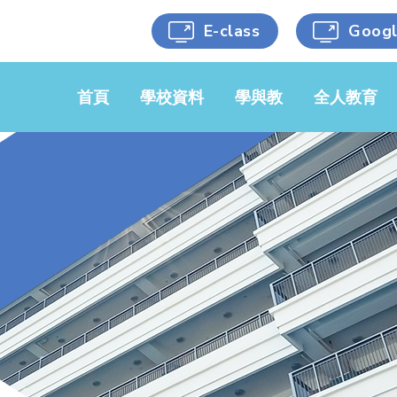
E-class
Goog
首頁
學校資料
學與教
全人教育
學校簡介
中文科
黃金時段
學校文件
英文科
藝術涵養
校服樣式
數學科
健康生活
學校刊物
常識/人文/
科學能力
科學
校車服務
人文關懷
音樂科
選用書目
跨科目活動
視藝科