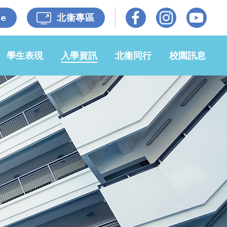
le
北衞專區
學生表現
入學資訊
北衞同行
校園訊息
光榮榜
小一入學事
牧區牧養
校園動態
宜
佳作共賞
各級照片
媒體報導
申請2026-
27年度小
自學成果
家校同心
校園電視台
一候補生事
宜
獎學金
衞理校友
開放日
申請插班生
小六升中
招標公告
學生入學資
自學樂繽紛
65週年校
料記錄表
慶