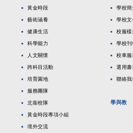
黃金時段
學校簡
藝術涵養
學校文
健康生活
校服樣
科學能力
學校刊
人文關懷
校車服
跨科目活動
選用書
培育園地
聯絡我
服務團隊
學與教
北衞校隊
黃金時段專項小組
境外交流