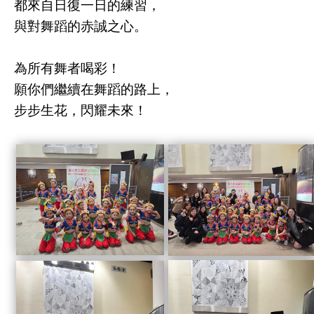
都來自日復一日的練習，
與對舞蹈的赤誠之心。
為所有舞者喝彩！
願你們繼續在舞蹈的路上，
步步生花，閃耀未來！