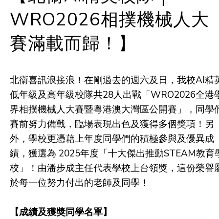
WRO2026相撲機械人大
賽滿載而歸！】
北衞喜訊浪接浪！在剛過去的週六及日，我校AI精
低年級及高年級校隊共28人出戰「WRO2026全港
界相撲機械人大賽暨粵港澳大灣區公開賽」，同學
賽前努力備戰，臨場表現出色及獲得多個獎項！另
外，學校更憑藉上年度同學們的積極參與及優異成
績，獲選為 2025年度「十大傑出推動STEAM教育
校」！由潘步成主任代表學校上台領獎，這份榮譽
於每一位努力付出的老師及同學！
【成績及獲獎同學名單】