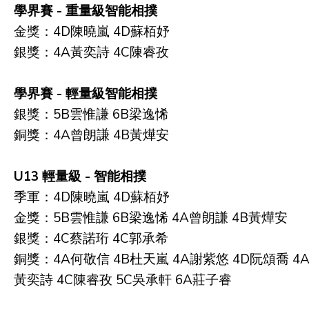
學界賽 - 重量級智能相撲
金獎：4D陳曉嵐 4D蘇栢妤
銀獎：4A黃奕詩 4C陳睿孜
學界賽 - 輕量級智能相撲
銀獎：5B雲惟謙 6B梁逸悕
銅獎：4A曾朗謙 4B黃燁安
U13 輕量級 - 智能相撲
季軍：4D陳曉嵐 4D蘇栢妤
金獎：5B雲惟謙 6B梁逸悕 4A曾朗謙 4B黃燁安
銀獎：4C蔡諾珩 4C郭承希
銅獎：4A何敬信 4B杜天嵐 4A謝紫悠 4D阮頌喬 4
黃奕詩 4C陳睿孜 5C吳承軒 6A莊子睿