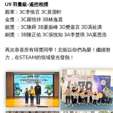
U9 羽量級-遙控相撲
殿軍：3C李恪言 3C黃灝軒
金獎 ：3C羅悟持 3B林逸晨
銀獎 ：3C陳舜 3B夏振峰 3D樊嘉言 3D馮祉潾
銅獎 ：3B陳正佑 3C張悅知 3A李楚琪 3A葉恩浩
再次恭喜所有得獎同學！北衞以你們為榮！繼續努
力，在STEAM的領域發光發熱！