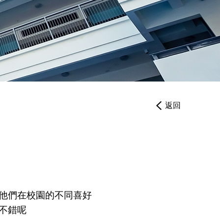
繳費靈PPS
帳戶設定
返回
他們在校園的不同喜好
不錯呢