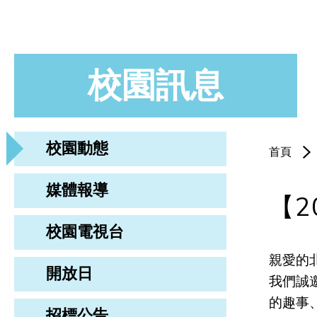
校園訊息
校園動態
首頁
媒體報導
【2
校園電視台
親愛的
開放日
我們誠
的趣事
招標公告