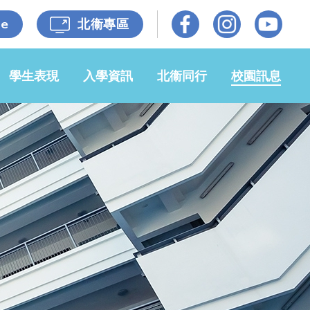
le
北衞專區
學生表現
入學資訊
北衞同行
校園訊息
光榮榜
小一入學事
牧區牧養
校園動態
宜
佳作共賞
各級照片
媒體報導
申請2026-
27年度小
自學成果
家校同心
校園電視台
一候補生事
宜
獎學金
衞理校友
開放日
申請插班生
小六升中
招標公告
學生入學資
自學樂繽紛
65週年校
料記錄表
慶