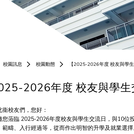
聯絡我們
培育園地
體育科
服務團隊
宗教科
北衞校隊
普通話科
黃金時段專
電腦科
項小組
校園訊息
校園動態
【2025-2026年度 校友與學
圖書科
境外交流
025-2026年度 校友與學
北衞校友們，您好：
邀您蒞臨 2025-2026年度校友與學生交流日，與1
、範疇、入行經過等，從而作出明智的升學及就業選擇