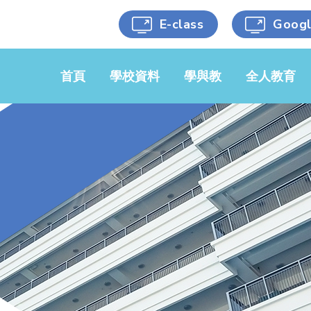
E-class
Goog
首頁
學校資料
學與教
全人教育
學校簡介
中文科
黃金時段
學校文件
英文科
藝術涵養
校服樣式
數學科
健康生活
學校刊物
常識/人文/
科學能力
科學
校車服務
人文關懷
音樂科
選用書目
跨科目活動
視藝科