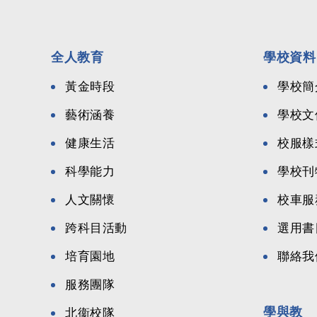
全人教育
學校資料
黃金時段
學校簡
藝術涵養
學校文
健康生活
校服樣
科學能力
學校刊
人文關懷
校車服
跨科目活動
選用書
培育園地
聯絡我
服務團隊
學與教
北衞校隊