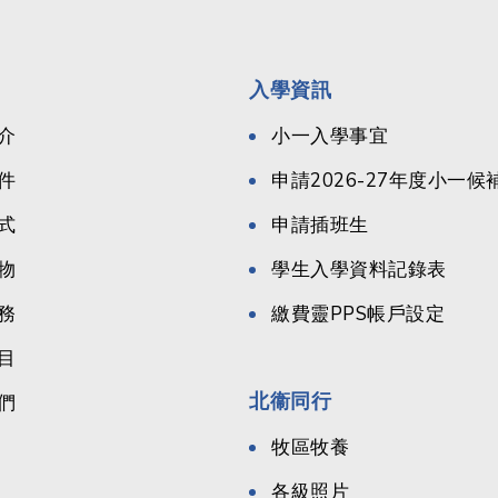
入學資訊
介
小一入學事宜
件
申請2026-27年度小一
式
申請插班生
物
學生入學資料記錄表
務
繳費靈PPS帳戶設定
目
北衞同行
們
牧區牧養
各級照片