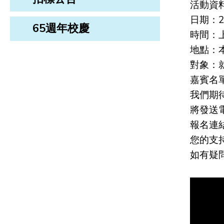
活動資
日期：2
65週年校慶
時間：上
地點：
對象：
嘉賓名
我們期
將發送
報名連
您的支
如有疑