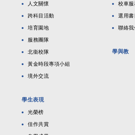
人文關懷
校車服
跨科目活動
選用書
培育園地
聯絡我
服務團隊
學與教
北衞校隊
黃金時段專項小組
境外交流
學生表現
光榮榜
佳作共賞