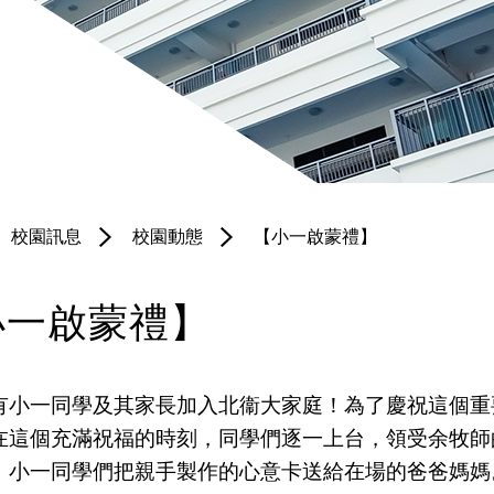
聯絡我們
培育園地
體育科
服務團隊
宗教科
北衞校隊
普通話科
黃金時段專
電腦科
項小組
校園訊息
校園動態
【小一啟蒙禮】
圖書科
境外交流
小一啟蒙禮】
有小一同學及其家長加入北衞大家庭！為了慶祝這個重
在這個充滿祝福的時刻，同學們逐一上台，領受余牧師
，小一同學們把親手製作的心意卡送給在場的爸爸媽媽