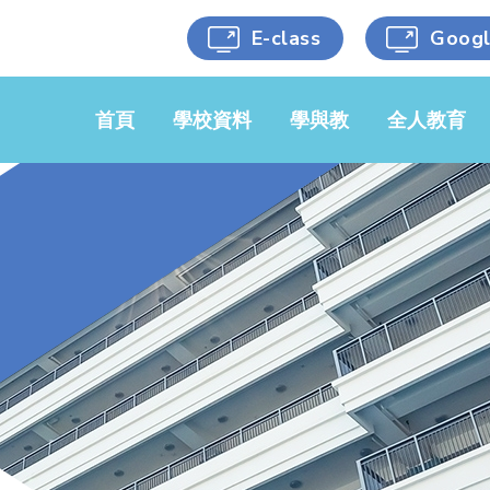
E-class
Goog
首頁
學校資料
學與教
全人教育
學校簡介
中文科
黃金時段
學校文件
英文科
藝術涵養
校服樣式
數學科
健康生活
學校刊物
常識/人文/
科學能力
科學
校車服務
人文關懷
音樂科
選用書目
跨科目活動
視藝科