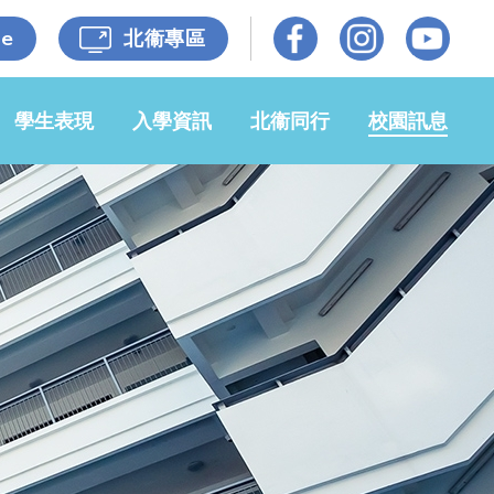
le
北衞專區
學生表現
入學資訊
北衞同行
校園訊息
光榮榜
小一入學事
牧區牧養
校園動態
宜
佳作共賞
各級照片
媒體報導
申請2026-
27年度小
自學成果
家校同心
校園電視台
一候補生事
宜
獎學金
衞理校友
開放日
申請插班生
小六升中
招標公告
學生入學資
自學樂繽紛
65週年校
料記錄表
慶