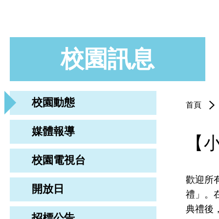
校園訊息
校園動態
首頁
媒體報導
【
校園電視台
歡迎所
開放日
禮」。
典禮後
招標公告