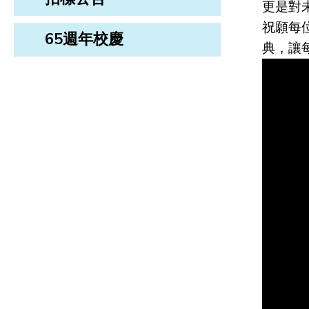
更是對
祝願每
65週年校慶
典，讓