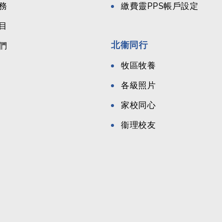
務
繳費靈PPS帳戶設定
目
北衞同行
們
牧區牧養
各級照片
家校同心
衞理校友