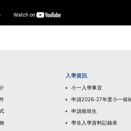
入學資訊
介
小一入學事宜
件
申請2026-27年度小一
式
申請插班生
物
學生入學資料記錄表