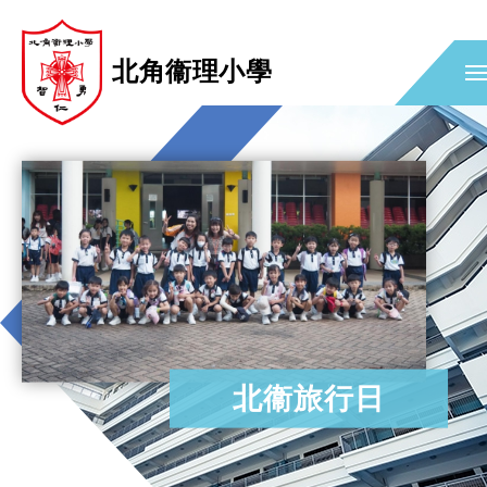
北角衞理小學
北衞旅行日