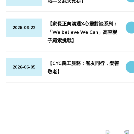
戰—文武大比拼】
【家長正向溝通X心靈對談系列︰
2026-06-22
「We believe We Can」高空親
子繩索挑戰】
【CYC義工服務：智友同行，樂善
2026-06-05
敬老】