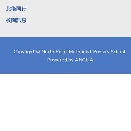
北衞同行
校園訊息
Copyright © North Point Methodist Primary School.
Powered by
ANGLIA