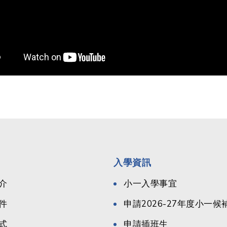
入學資訊
介
小一入學事宜
件
申請2026-27年度小一
式
申請插班生