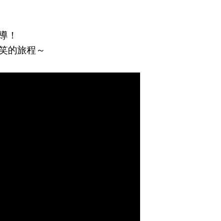
導！
笑的旅程～