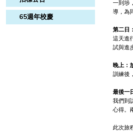
一到埗
導，為
65週年校慶
第二日
這天進
試與進
晚上：
訓練後
最後一
我們到
心得。
此次旅