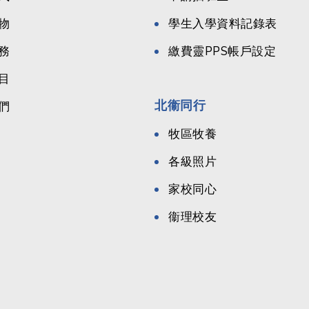
物
學生入學資料記錄表
務
繳費靈PPS帳戶設定
目
北衞同行
們
牧區牧養
各級照片
家校同心
衞理校友