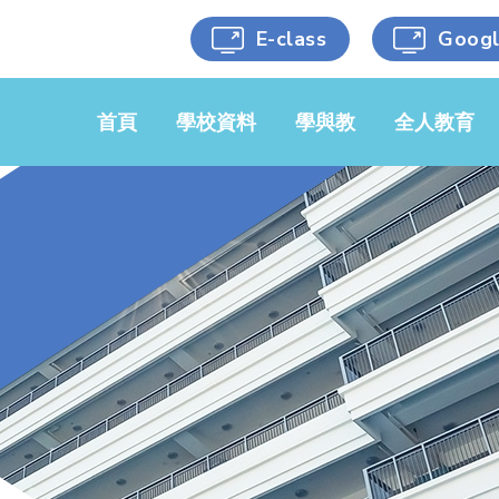
E-class
Goog
首頁
學校資料
學與教
全人教育
學校簡介
中文科
黃金時段
學校文件
英文科
藝術涵養
校服樣式
數學科
健康生活
學校刊物
常識/人文/
科學能力
科學
校車服務
人文關懷
音樂科
選用書目
跨科目活動
視藝科