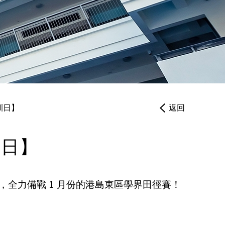
繳費靈PPS
帳戶設定
訓日】
返回
訓日】
全力備戰 1 月份的港島東區學界田徑賽！