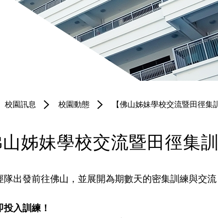
聯絡我們
培育園地
體育科
服務團隊
宗教科
北衞校隊
普通話科
黃金時段專
電腦科
項小組
校園訊息
校園動態
【佛山姊妹學校交流暨田徑集
圖書科
境外交流
佛山姊妹學校交流暨田徑集
徑隊出發前往佛山，並展開為期數天的密集訓練與交流，
即投入訓練！