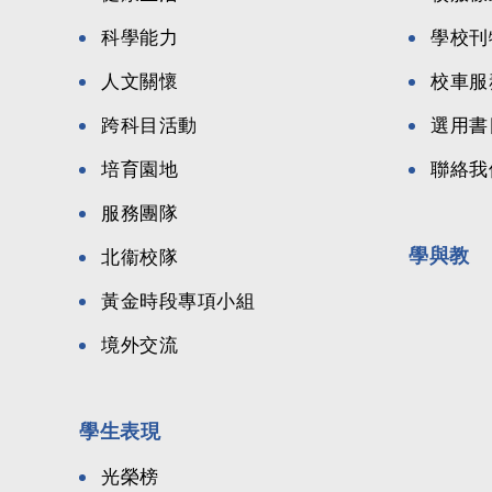
科學能力
學校刊
人文關懷
校車服
跨科目活動
選用書
培育園地
聯絡我
服務團隊
學與教
北衞校隊
黃金時段專項小組
境外交流
學生表現
光榮榜