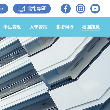
le
北衞專區
學生表現
入學資訊
北衞同行
校園訊息
光榮榜
小一入學事
牧區牧養
校園動態
宜
佳作共賞
各級照片
媒體報導
申請2026-
27年度小
自學成果
家校同心
校園電視台
一候補生事
宜
獎學金
衞理校友
開放日
申請插班生
小六升中
招標公告
學生入學資
自學樂繽紛
65週年校
料記錄表
慶