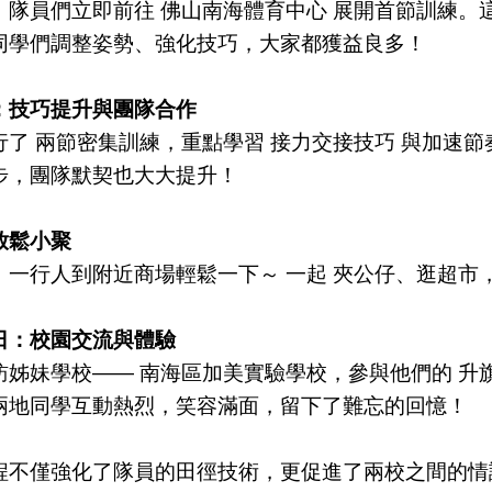
，隊員們立即前往 佛山南海體育中心 展開首節訓練。
同學們調整姿勢、強化技巧，大家都獲益良多！
：技巧提升與團隊合作
行了 兩節密集訓練，重點學習 接力交接技巧 與加速
步，團隊默契也大大提升！
放鬆小聚
，一行人到附近商場輕鬆一下～ 一起 夾公仔、逛超
日：校園交流與體驗
訪姊妹學校—— 南海區加美實驗學校，參與他們的 升
兩地同學互動熱烈，笑容滿面，留下了難忘的回憶！
程不僅強化了隊員的田徑技術，更促進了兩校之間的情